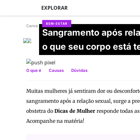
EXPLORAR
BEM-ESTAR
Canva
Sangramento após rela
Erika Balbino
o que seu corpo está t
Com revisão da ginecologista e obstetra
Dr
Atualizado em 19/06/2026
O que é
Causas
Dúvidas
Muitas mulheres já sentiram dor ou desconfort
sangramento após a relação sexual, surge a pre
obstetra do
Dicas de Mulher
responde todas as 
Acompanhe na matéria!