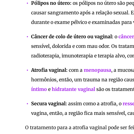
Pólipos no útero:
os pólipos no útero são p
causar sangramento após a relação sexual. E
durante o exame pélvico e examinadas para v
Câncer de colo de útero ou vaginal:
o
câncer
sensível, dolorida e com mau odor. Os tratam
radioterapia, imunoterapia e terapia alvo, c
Atrofia vaginal:
com a
menopausa
, a mucosa
hormônios, então, um trauma na região caus
íntimo
e
hidratante vaginal
são os tratamen
Secura vaginal:
assim como a atrofia, o
ress
vagina, então, a região fica mais sensível, 
O tratamento para a atrofia vaginal pode ser f