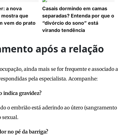
r: a nova
Casais dormindo em camas
 mostra que
separadas? Entenda por que o
m vem do prato
“divórcio do sono” está
virando tendência
amento após a relação
cupação, ainda mais se for frequente e associado a
respondidas pela especialista. Acompanhe:
 indica gravidez?
o o embrião está aderindo ao útero (sangramento
o sexual.
or no pé da barriga?