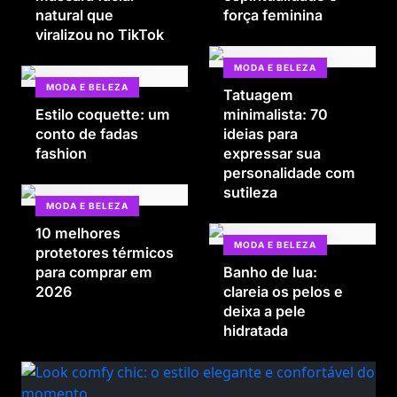
natural que
força feminina
viralizou no TikTok
MODA E BELEZA
MODA E BELEZA
Tatuagem
Estilo coquette: um
minimalista: 70
conto de fadas
ideias para
fashion
expressar sua
personalidade com
sutileza
MODA E BELEZA
10 melhores
MODA E BELEZA
protetores térmicos
para comprar em
Banho de lua:
2026
clareia os pelos e
deixa a pele
hidratada