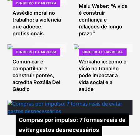
DINHEIRO E CARREIRA
Malu Weber: “A vida
Assédio moral no
é construir
trabalho: a violência
confiança e
que adoece
relações de longo
profissionais
prazo”
DINHEIRO E CARREIRA
DINHEIRO E CARREIRA
Comunicar é
Workaholic: como o
compartilhar e
vício no trabalho
construir pontes,
pode impactar a
acredita Rozália Del
vida social e a
Gáudio
saúde
Compras por impulso: 7 formas reais de
evitar gastos desnecessários