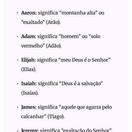
Aaron:
significa “montanha alta” ou
“exaltado” (Arão).
Adam:
significa “homem” ou “solo
vermelho” (Adão).
Elijah:
significa “meu Deus é o Senhor”
(Elias).
Isaiah:
significa “Deus é a salvação”
(Isaías).
James:
significa “aquele que agarra pelo
calcanhar” (Tiago).
Jeremy:
significa “exaltação do Senhor”