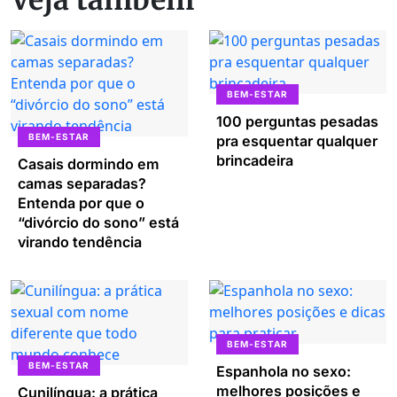
Veja também
BEM-ESTAR
100 perguntas pesadas
BEM-ESTAR
pra esquentar qualquer
brincadeira
Casais dormindo em
camas separadas?
Entenda por que o
“divórcio do sono” está
virando tendência
BEM-ESTAR
BEM-ESTAR
Espanhola no sexo:
melhores posições e
Cunilíngua: a prática