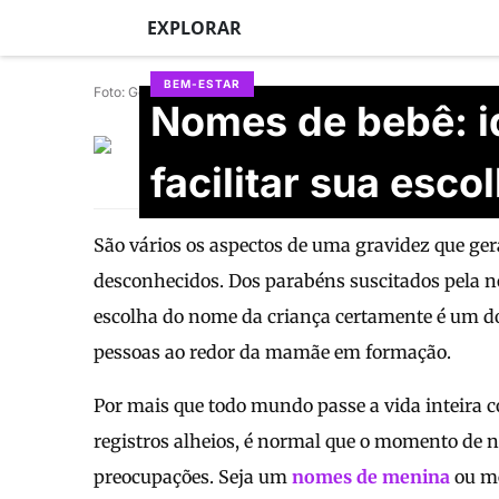
EXPLORAR
BEM-ESTAR
Foto: Getty Images
Nomes de bebê: id
Gabriela Petrucci
Atualizado em 30/06/2026
facilitar sua esco
São vários os aspectos de uma gravidez que ge
desconhecidos. Dos parabéns suscitados pela no
escolha do nome da criança certamente é um do
pessoas ao redor da mamãe em formação.
Por mais que todo mundo passe a vida inteira
registros alheios, é normal que o momento de n
preocupações. Seja um
nomes de menina
ou me