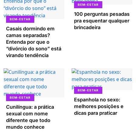
BEM-ESTAR
100 perguntas pesadas
BEM-ESTAR
pra esquentar qualquer
brincadeira
Casais dormindo em
camas separadas?
Entenda por que o
“divórcio do sono” está
virando tendência
BEM-ESTAR
BEM-ESTAR
Espanhola no sexo:
melhores posições e
Cunilíngua: a prática
dicas para praticar
sexual com nome
diferente que todo
mundo conhece