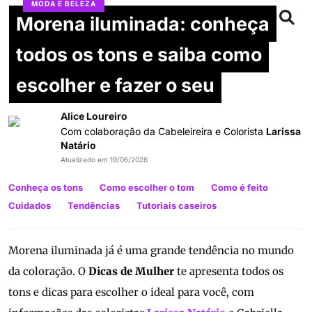
MODA E BELEZA
Morena iluminada: conheça
todos os tons e saiba como
escolher e fazer o seu
Alice Loureiro
Com colaboração da Cabeleireira e Colorista
Larissa
Natário
Atualizado em 19/06/2026
Conheça os tons
Como escolher o tom
Como é feito
Cuidados
Tendências
Tutoriais caseiros
Morena iluminada já é uma grande tendência no mundo
da coloração. O
Dicas de Mulher
te apresenta todos os
tons e dicas para escolher o ideal para você, com