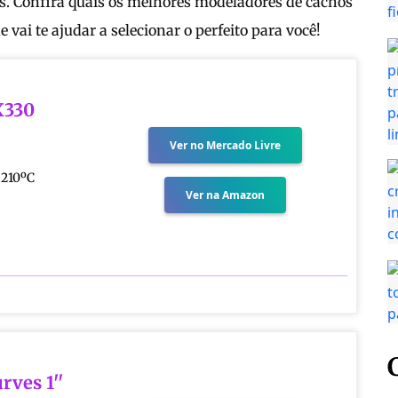
es. Confira quais os melhores modeladores de cachos
ai te ajudar a selecionar o perfeito para você!
X330
Ver no Mercado Livre
 210ºC
Ver na Amazon
rves 1''