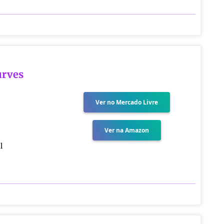
urves
Ver no Mercado Livre
Ver na Amazon
l