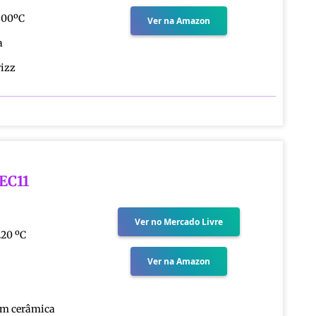
300ºC
Ver na Amazon
a
rizz
PEC11
Ver no Mercado Livre
20 ºC
Ver na Amazon
 em cerâmica