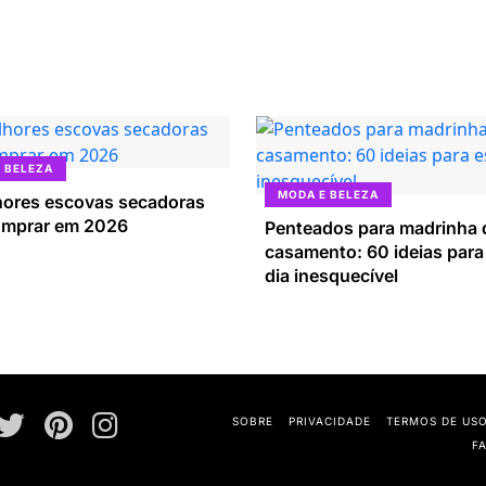
 BELEZA
MODA E BELEZA
hores escovas secadoras
omprar em 2026
Penteados para madrinha 
casamento: 60 ideias para
dia inesquecível
SOBRE
PRIVACIDADE
TERMOS DE US
F