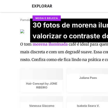
EXPLORAR
MODA E BELEZA
Pamela Drudi
30 fotos de morena il
Isabela Cantieri
valorizar o contraste d
Atualizado em 18/06/2026
O tom
morena iluminada
café é ideal para que
mais discreta e com um degradê suave. Essa cor
rosto. Confira como ele fica lindo na prática e
Juliana Paes
Hair Concept by JONE
RIBEIRO
Vanessa Giacomo
Isabela Seara V.