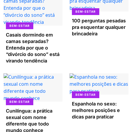
BEM-ESTAR
100 perguntas pesadas
BEM-ESTAR
pra esquentar qualquer
brincadeira
Casais dormindo em
camas separadas?
Entenda por que o
“divórcio do sono” está
virando tendência
BEM-ESTAR
BEM-ESTAR
Espanhola no sexo:
melhores posições e
Cunilíngua: a prática
dicas para praticar
sexual com nome
diferente que todo
mundo conhece