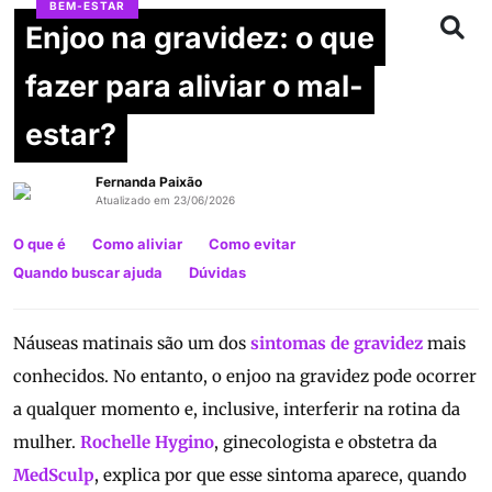
BEM-ESTAR
Enjoo na gravidez: o que
fazer para aliviar o mal-
estar?
Fernanda Paixão
Atualizado em 23/06/2026
O que é
Como aliviar
Como evitar
Quando buscar ajuda
Dúvidas
Náuseas matinais são um dos
sintomas de gravidez
mais
conhecidos. No entanto, o enjoo na gravidez pode ocorrer
a qualquer momento e, inclusive, interferir na rotina da
mulher.
Rochelle Hygino
, ginecologista e obstetra da
MedSculp
, explica por que esse sintoma aparece, quando