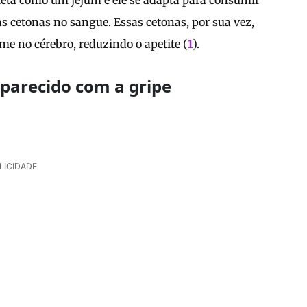
ieta como um jejum e ele se adapta para consumir
s cetonas no sangue. Essas cetonas, por sua vez,
me no cérebro, reduzindo o apetite (
1
).
 parecido com a gripe
LICIDADE