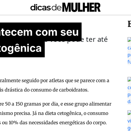
ntecem com seu
emagrecer, mas você pode ter até
togênica
 uma gripe
ralmente seguido por atletas que se parece com a
s drástica do consumo de carboidratos.
tre 50 a 150 gramas por dia, e esse grupo alimentar
smo precisa. Já na dieta cetogênica, o consumo
as ou 10% das necessidades energéticas do corpo.