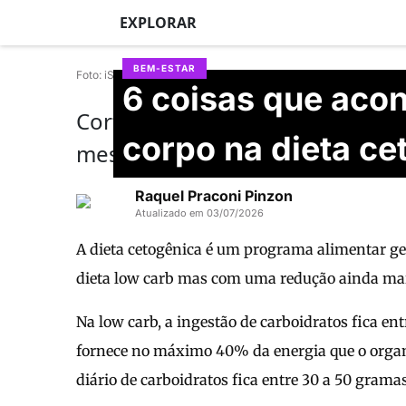
EXPLORAR
BEM-ESTAR
Foto: iStock
6 coisas que aco
Cortar os carboidratos ajuda a 
corpo na dieta ce
mesmo sintomas parecidos com
Raquel Praconi Pinzon
Atualizado em 03/07/2026
A dieta cetogênica é um programa alimentar ge
dieta low carb mas com uma redução ainda mai
Na low carb, a ingestão de carboidratos fica en
fornece no máximo 40% da energia que o organi
diário de carboidratos fica entre 30 a 50 gram