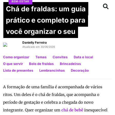
BEM-ESTAR
Chá de fraldas: um guia
prático e completo para
você organizar o seu
Danielly Ferreira
Atualizado em 30/06/2026
Como organizar
Temas
Convites
Data e local
O que servir
Bolo de fraldas
Brincadeiras
Lista de presentes
Lembrancinhas
Decoração
A formação de uma família é acompanhada de vários
ritos. Um deles é o chá de fraldas, que acompanha o
período de gestação e celebra a chegada do novo
integrante. Quer organizar um
chá de bebê
inesquecível