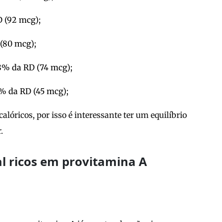
D (92 mcg);
 (80 mcg);
8% da RD (74 mcg);
5% da RD (45 mcg);
alóricos, por isso é interessante ter um equilíbrio
.
l ricos em provitamina A