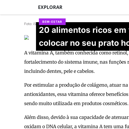
EXPLORAR
BEM-ESTAR
Foto: iStock
20 alimentos ricos em 
Raquel Praconi Pinzon
colocar no seu prato 
Atualizado em 30/06/2026
A vitamina A, também conhecida como retinol, 
fortalecimento do sistema imune, nas funções r
incluindo dentes, pele e cabelos.
Por estimular a produção de colágeno, atuar na 
antioxidantes, essa vitamina oferece benefício
sendo muito utilizada em produtos cosméticos.
Além disso, devido à sua capacidade de atenuar
oxidam o DNA celular, a vitamina A tem uma fu