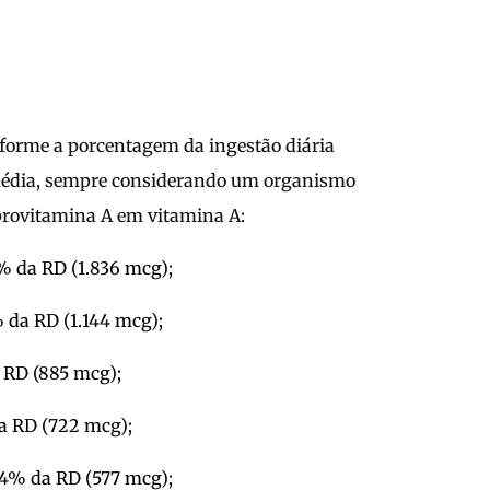
nforme a porcentagem da ingestão diária
média, sempre considerando um organismo
provitamina A em vitamina A:
% da RD (1.836 mcg);
 da RD (1.144 mcg);
 RD (885 mcg);
a RD (722 mcg);
64% da RD (577 mcg);