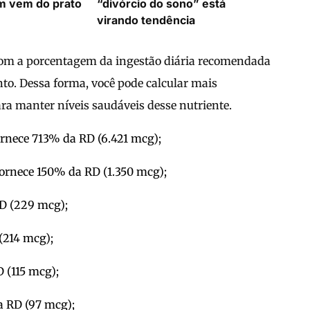
m vem do prato
“divórcio do sono” está
virando tendência
 com a porcentagem da ingestão diária recomendada
to. Dessa forma, você pode calcular mais
ara manter níveis saudáveis desse nutriente.
rnece 713% da RD (6.421 mcg);
 fornece 150% da RD (1.350 mcg);
RD (229 mcg);
(214 mcg);
D (115 mcg);
a RD (97 mcg);