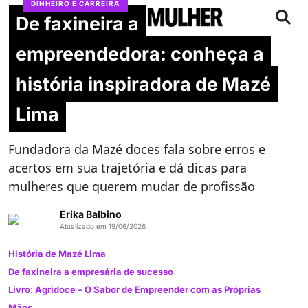
DINHEIRO E CARREIRA
De faxineira a
empreendedora: conheça a
história inspiradora de Mazé
Lima
Fundadora da Mazé doces fala sobre erros e
acertos em sua trajetória e dá dicas para
mulheres que querem mudar de profissão
Erika Balbino
Atualizado em 19/06/2026
História de Mazé Lima
De faxineira a empresária de sucesso
Livro: Agridoce – O Sabor de Empreender com as Próprias
Mãos