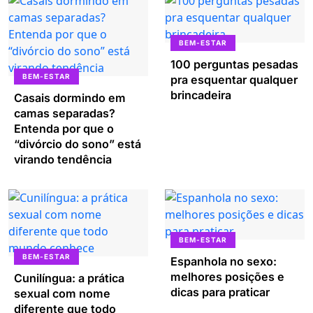
BEM-ESTAR
100 perguntas pesadas
BEM-ESTAR
pra esquentar qualquer
brincadeira
Casais dormindo em
camas separadas?
Entenda por que o
“divórcio do sono” está
virando tendência
BEM-ESTAR
BEM-ESTAR
Espanhola no sexo:
melhores posições e
Cunilíngua: a prática
dicas para praticar
sexual com nome
diferente que todo