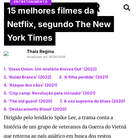
ENTRETENIMENTO
15 melhores filmes da
Netflix, segundo The New
York Times
Thais Regina
Atualizado em 18/06/2026
1. ‘Glass Onion: Um mistério Knives Out’ (2022)
2. ‘Ruído Branco’ (2022)
3. ‘A filha perdida’ (2021)
4. ‘Ataque dos cães’ (2021)
5. 'Crip camp: Revolução pela inclusão' (2021)
6. 'The old guard' (2020)
7. A voz suprema do blues (2020)
8. 'Destacamento Blood' (2020)
Dirigido pelo lendário Spike Lee, a trama conta a
história de um grupo de veteranos da Guerra do Vietnã
que retorna ao país asiático em busca dos restos