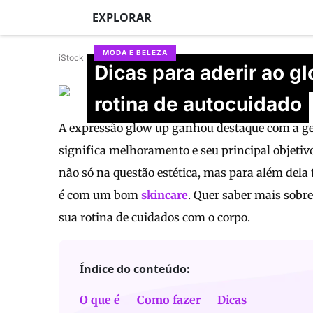
EXPLORAR
MODA E BELEZA
iStock
Dicas para aderir ao g
Stephanie Quadros
rotina de autocuidado
Atualizado em 27/06/2026
A expressão glow up ganhou destaque com a ger
significa melhoramento e seu principal objetiv
não só na questão estética, mas para além de
é com um bom
skincare
. Quer saber mais sobre
sua rotina de cuidados com o corpo.
Índice do conteúdo:
O que é
Como fazer
Dicas