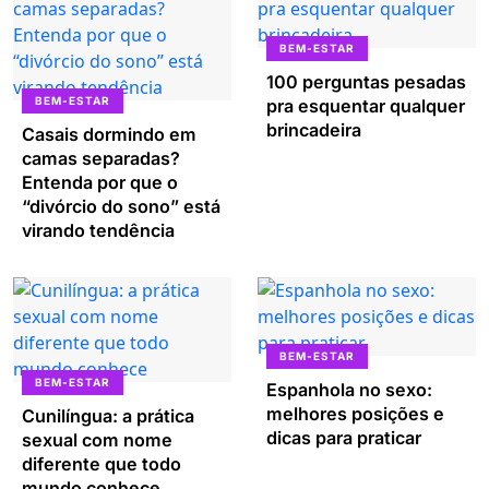
BEM-ESTAR
100 perguntas pesadas
BEM-ESTAR
pra esquentar qualquer
brincadeira
Casais dormindo em
camas separadas?
Entenda por que o
“divórcio do sono” está
virando tendência
BEM-ESTAR
BEM-ESTAR
Espanhola no sexo:
melhores posições e
Cunilíngua: a prática
dicas para praticar
sexual com nome
diferente que todo
mundo conhece