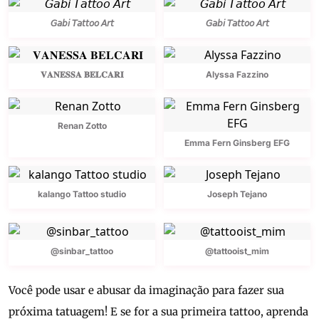
𝘎𝘢𝘣𝘪 𝘛𝘢𝘵𝘵𝘰𝘰 𝘈𝘳𝘵
𝘎𝘢𝘣𝘪 𝘛𝘢𝘵𝘵𝘰𝘰 𝘈𝘳𝘵
𝐕𝐀𝐍𝐄𝐒𝐒𝐀 𝐁𝐄𝐋𝐂𝐀𝐑𝐈
Alyssa Fazzino
Renan Zotto
Emma Fern Ginsberg EFG
kalango Tattoo studio
Joseph Tejano
@sinbar_tattoo
@tattooist_mim
Você pode usar e abusar da imaginação para fazer sua
próxima tatuagem! E se for a sua primeira tattoo, aprenda