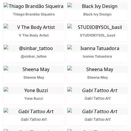
Thiago Brandão Siqueira
Black Ivy Design
V The Body Artist
STUDIOBYSOL_basil
@sinbar_tattoo
Ivanna Tatuadora
Sheena May
Sheena May
Yone Buzzi
𝘎𝘢𝘣𝘪 𝘛𝘢𝘵𝘵𝘰𝘰 𝘈𝘳𝘵
𝘎𝘢𝘣𝘪 𝘛𝘢𝘵𝘵𝘰𝘰 𝘈𝘳𝘵
𝘎𝘢𝘣𝘪 𝘛𝘢𝘵𝘵𝘰𝘰 𝘈𝘳𝘵