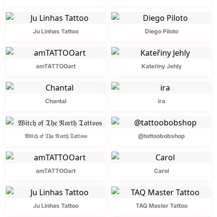
Ju Linhas Tattoo
Diego Piloto
amTATTOOart
Kateřiny Jehly
Chantal
ira
𝔚𝔦𝔱𝔠𝔥 𝔬𝔣 𝔗𝔥𝔢 𝔑𝔬𝔯𝔱𝔥 𝔗𝔞𝔱𝔱𝔬𝔬𝔰
@tattoobobshop
amTATTOOart
Carol
Ju Linhas Tattoo
TAQ Master Tattoo