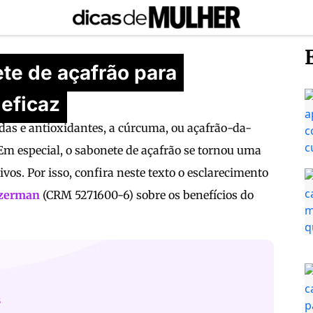
te de açafrão para
 eficaz
das e antioxidantes, a cúrcuma, ou açafrão-da-
Em especial, o sabonete de açafrão se tornou uma
vos. Por isso, confira neste texto o esclarecimento
Szerman
(CRM 5271600-6) sobre os benefícios do
s