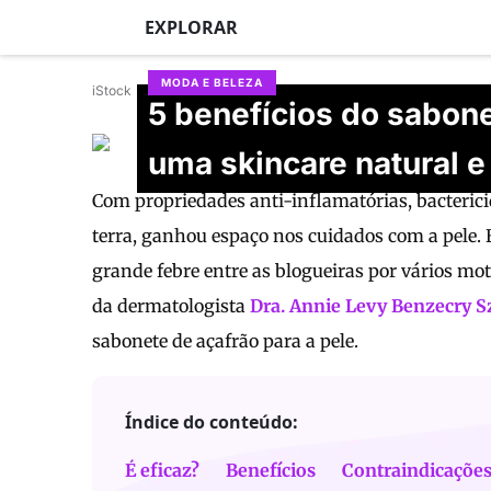
EXPLORAR
MODA E BELEZA
iStock
5 benefícios do sabone
Rebecca Ribeiro
uma skincare natural e
Atualizado em 24/06/2026
Com propriedades anti-inflamatórias, bacterici
terra, ganhou espaço nos cuidados com a pele. 
grande febre entre as blogueiras por vários moti
da dermatologista
Dra. Annie Levy Benzecry 
sabonete de açafrão para a pele.
Índice do conteúdo:
É eficaz?
Benefícios
Contraindicaçõe