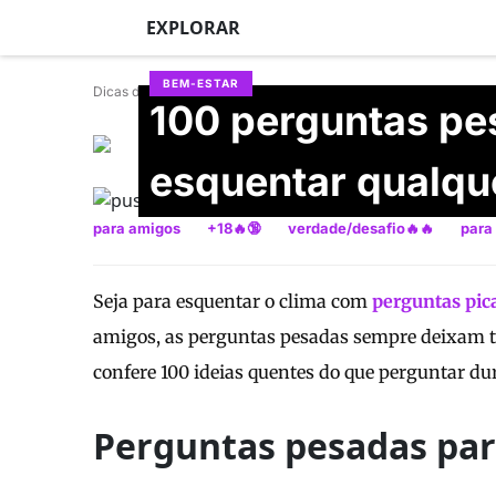
EXPLORAR
BEM-ESTAR
Dicas de Mulher
100 perguntas pe
Maria Heloisa Manzano
Atualizado em 23/06/2026
esquentar qualqu
para amigos
+18🔥🔞
verdade/desafio🔥🔥
para 
Seja para esquentar o clima com
perguntas pic
amigos, as perguntas pesadas sempre deixam t
confere 100 ideias quentes do que perguntar dur
Perguntas pesadas pa