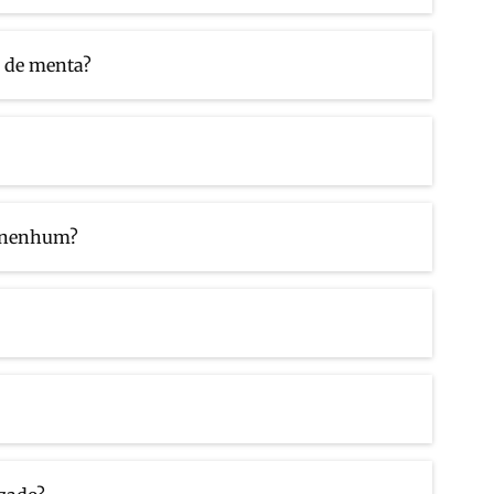
a de menta?
to nenhum?