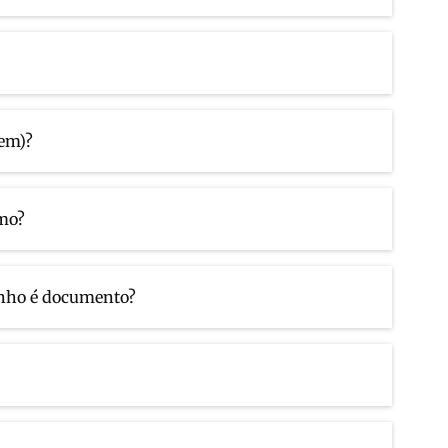
gem)?
smo?
anho é documento?