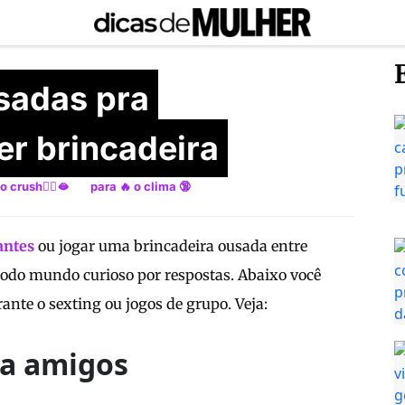
sadas pra
er brincadeira
o crush❤️‍🔥🫦
para 🔥 o clima 🔞
antes
ou jogar uma brincadeira ousada entre
odo mundo curioso por respostas. Abaixo você
ante o sexting ou jogos de grupo. Veja:
ra amigos