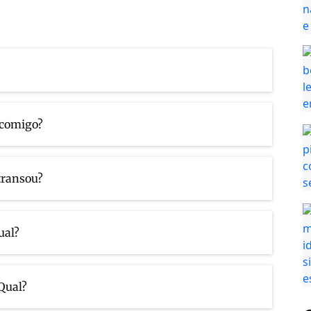
 comigo?
 transou?
ual?
Qual?