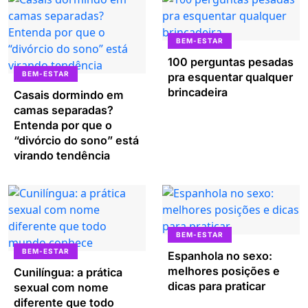
BEM-ESTAR
100 perguntas pesadas
BEM-ESTAR
pra esquentar qualquer
brincadeira
Casais dormindo em
camas separadas?
Entenda por que o
“divórcio do sono” está
virando tendência
BEM-ESTAR
BEM-ESTAR
Espanhola no sexo:
melhores posições e
Cunilíngua: a prática
dicas para praticar
sexual com nome
diferente que todo