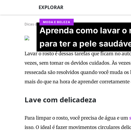
EXPLORAR
MODA E BELEZA
Dicas de Mulher
Aprenda como lavar o 
Daniela Hueb
para ter a pele saudáv
Atualizado em 25/06/2026
Lavar o rosto é dessas tarefas que ficam no au
vezes, sem tomar os devidos cuidados. Às vezes
ressecada são resolvidos quando você muda os há
mais do que na hora de aprender corretamente c
Lave com delicadeza
Para limpar o rosto, você precisa de água e um
isso. O ideal é fazer movimentos circulares deli