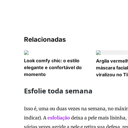
Relacionadas
Look comfy chic: o estilo
Argila vermel
elegante e confortável do
máscara facial
momento
viralizou no T
Esfolie toda semana
Isso é, uma ou duas vezes na semana, no máxi
indicar). A
esfoliação
deixa a pele mais lisinha,
várias vezes agride a pele e retira sua defesa,