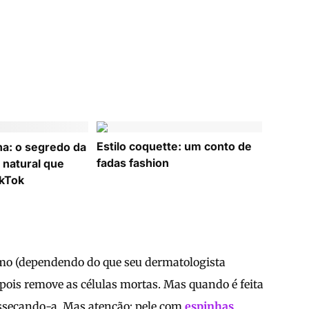
Estilo coquette: um conto de
ha: o segredo da
fadas fashion
 natural que
ikTok
mo (dependendo do que seu dermatologista
 pois remove as células mortas. Mas quando é feita
 ressecando-a. Mas atenção: pele com
espinhas