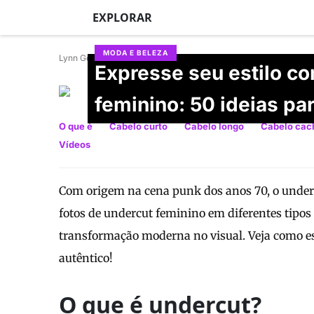
EXPLORAR
MODA E BELEZA
Lynn Gourley
Expresse seu estilo c
Isabella Tamaki
feminino: 50 ideias pa
Atualizado em 30/06/2026
O que é
Cabelo curto
Cabelo longo
Cabelo cac
Vídeos
Com origem na cena punk dos anos 70, o undercu
fotos de undercut feminino em diferentes tipos
transformação moderna no visual. Veja como es
autêntico!
O que é undercut?