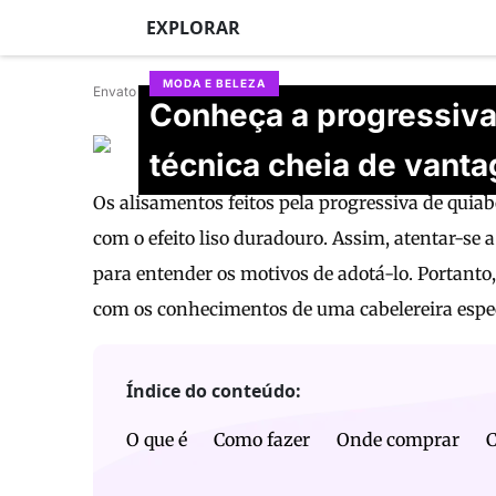
EXPLORAR
MODA E BELEZA
Envato
Conheça a progressiva
Daniela Marques
técnica cheia de vant
Atualizado em 28/06/2026
Os alisamentos feitos pela progressiva de quia
com o efeito liso duradouro. Assim, atentar-se
para entender os motivos de adotá-lo. Portant
com os conhecimentos de uma cabelereira espec
Índice do conteúdo:
O que é
Como fazer
Onde comprar
C