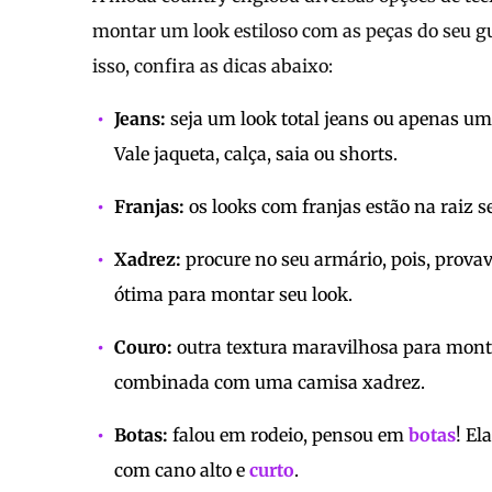
montar um look estiloso com as peças do seu g
isso, confira as dicas abaixo:
Jeans:
seja um look total jeans ou apenas uma 
Vale jaqueta, calça, saia ou shorts.
Franjas:
os looks com franjas estão na raiz s
Xadrez:
procure no seu armário, pois, prov
ótima para montar seu look.
Couro:
outra textura maravilhosa para mont
combinada com uma camisa xadrez.
Botas:
falou em rodeio, pensou em
botas
! El
com cano alto e
curto
.