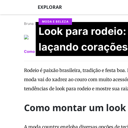
EXPLORAR
MODA E BELEZA
Bruna Schafhauser
Look para rodeio:
Aline Saab
Atualizado em 29/06/2026
laçando corações
Como montar
Fotos
Vídeos
Onde comprar
Rodeio é paixão brasileira, tradição e festa bo
moda vai do xadrez ao couro com muito acessór
tendências de look para rodeio e mostre sua rai
Como montar um look 
A moda country engloba diversas opções de tecid