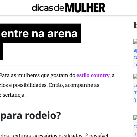
 entre na arena
a. Para as mulheres que gostam do
estilo country
, a
ios e possibilidades. Então, acompanhe as
z sertaneja.
para rodeio?
os, texturas, acessórios e calçados. É possível