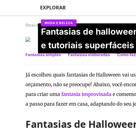
EXPLORAR
MODA E BELEZA
Dicas de Mulher
Fantasias de halloween
Mariana Gil
e tutoriais superfáceis
Atualizado em 27/06/2026
Fantasias simples
Fantasias elaboradas
Como faz
Já escolheu quais fantasias de Halloween vai usar
orçamento, não se preocupe! Abaixo, você encont
para criar uma
fantasia improvisada
e comemora
a passo para fazer em casa, adaptando do seu jei
Fantasias de Hallowee