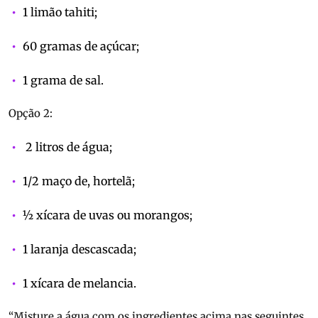
1 limão tahiti;
60 gramas de açúcar;
1 grama de sal.
Opção 2:
2 litros de água;
1/2 maço de, hortelã;
½ xícara de uvas ou morangos;
1 laranja descascada;
1 xícara de melancia.
“Misture a água com os ingredientes acima nas seguintes