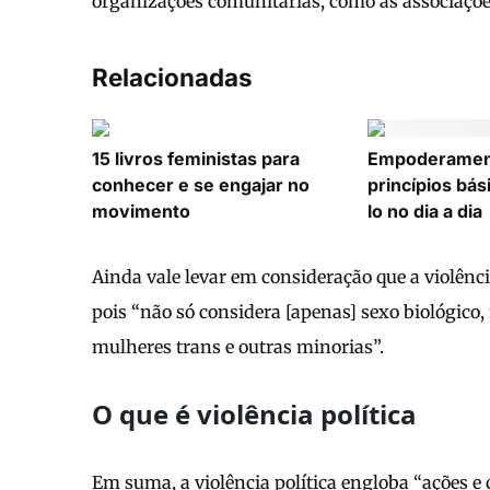
organizações comunitárias, como as associações
Relacionadas
15 livros feministas para
Empoderament
conhecer e se engajar no
princípios bás
movimento
lo no dia a dia
Ainda vale levar em consideração que a violênc
pois “não só considera [apenas] sexo biológic
mulheres trans e outras minorias”.
O que é violência política
Em suma, a violência política engloba “ações