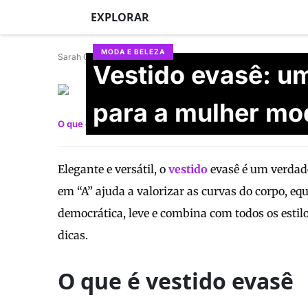
EXPLORAR
MODA E BELEZA
Sarah Ostiguy
Vestido evasê: u
Anna Karina Faria Pires
Atualizado em 29/06/2026
para a mulher mo
O que é
Onde comprar
Fotos
Vídeos
Elegante e versátil, o
vestido
evasê é um verdade
em “A” ajuda a valorizar as curvas do corpo, equ
democrática, leve e combina com todos os estilo
dicas.
O que é vestido evasê