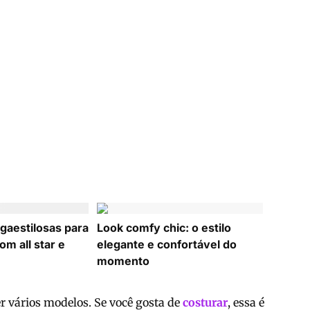
aestilosas para
Look comfy chic: o estilo
om all star e
elegante e confortável do
momento
er vários modelos. Se você gosta de
costurar
, essa é