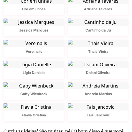
Cor em unhas
Adriana Tavares
Jessica Marques
Cantinho da Ju
Vere nails
Thais Vieira
Lígia Danielle
Daiani Oliveira
Gaby Wienbeck
Andreia Martins
Flavia Cristina
Tais Jancovic
Curtiu as ideias? São muitas, né? O bom disso é que você