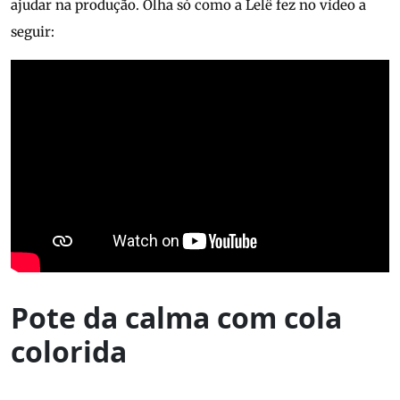
ajudar na produção. Olha só como a Lelê fez no vídeo a
seguir:
Pote da calma com cola
colorida