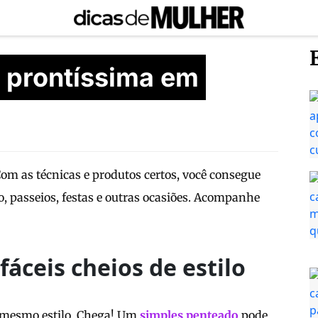
: prontíssima em
 Com as técnicas e produtos certos, você consegue
ho, passeios, festas e outras ocasiões. Acompanhe
áceis cheios de estilo
o mesmo estilo. Chega! Um
simples penteado
pode