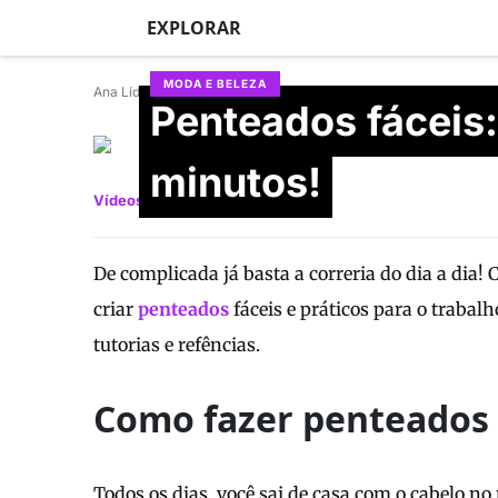
EXPLORAR
MODA E BELEZA
Ana Lídia Lopes
Penteados fáceis
Mariana Sanches Otta
Atualizado em 28/06/2026
minutos!
Vídeos
Fotos
De complicada já basta a correria do dia a dia!
criar
penteados
fáceis e práticos para o trabal
tutorias e refências.
Como fazer penteados f
Todos os dias, você sai de casa com o cabelo n