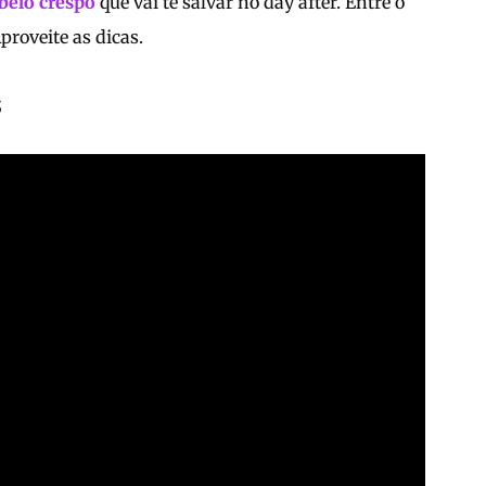
belo crespo
que vai te salvar no day after. Entre o
Aproveite as dicas.
s