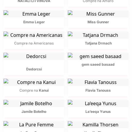
NATALI LITVINOVA
Compre na Amaro
Emma Leger
Miss Gunner
Compre na Americanas
Tatjana Drmach
gem saeed basaad
Dedorcsi
Compre na
Kanui
Flavia Tanouss
Jamile Botelho
La’eeqa Yunus