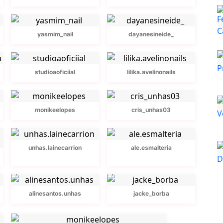
yasmim_nail
dayanesineide_
studioaoficiial
lilika.avelinonails
monikeelopes
cris_unhas03
unhas.lainecarrion
ale.esmalteria
alinesantos.unhas
jacke_borba