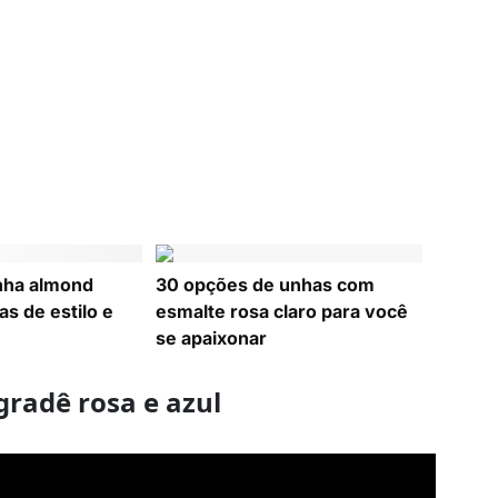
nha almond
30 opções de unhas com
s de estilo e
esmalte rosa claro para você
se apaixonar
radê rosa e azul