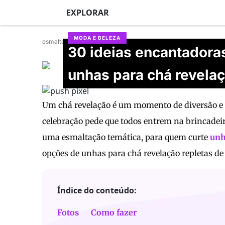
EXPLORAR
MODA E BELEZA
esmalteria_gracearruda
30 ideias encantadora
Karyne Santiago
unhas para chá revela
Atualizado em 25/06/2026
Um chá revelação é um momento de diversão e a
celebração pede que todos entrem na brincadeir
uma esmaltação temática, para quem curte
unh
opções de unhas para chá revelação repletas de
Índice do conteúdo:
Fotos
Como fazer