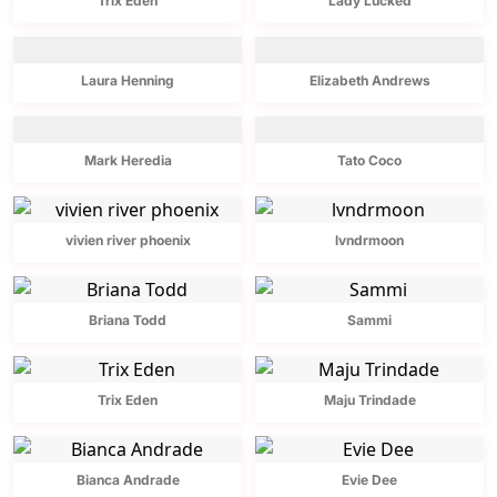
Trix Eden
Lady Lucked
Laura Henning
Elizabeth Andrews
Mark Heredia
Tato Coco
vivien river phoenix
lvndrmoon
Briana Todd
Sammi
Trix Eden
Maju Trindade
Bianca Andrade
Evie Dee