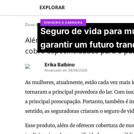
EXPLORAR
DINHEIRO E CARREIRA
Dicas de Mulher
Seguro de vida para m
Além de indenização por morte e
garantir um futuro tran
cobre especificidades para o pú
Erika Balbino
Atualizado em 28/06/2026
As mulheres, atualmente, estão cada vez mais i
tornaram a principal provedora do lar. Com isso
a principal preocupação. Portanto, também é i
sentido, as seguradoras criaram o seguro de vi
Esse produto, além de oferecer cobertura de mort