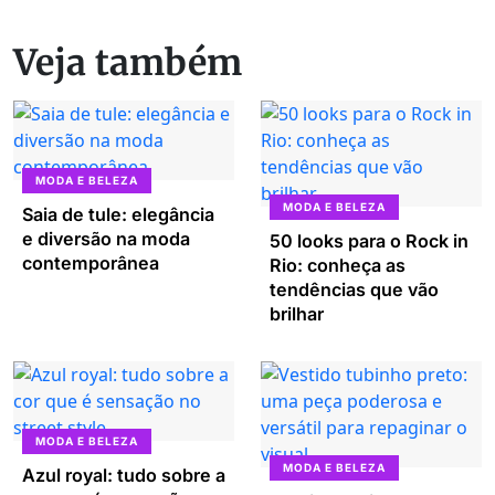
Veja também
MODA E BELEZA
MODA E BELEZA
Saia de tule: elegância
e diversão na moda
50 looks para o Rock in
contemporânea
Rio: conheça as
tendências que vão
brilhar
MODA E BELEZA
MODA E BELEZA
Azul royal: tudo sobre a