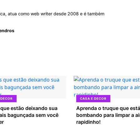
sica, atua como web writer desde 2008 e é também
mendros
 DECOR
CASA E DECOR
 que estão deixando sua
Aprenda o truque que est
ais bagunçada sem você
bombando para limpar a air
er
rapidinho!