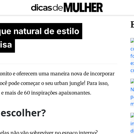
que natural de estilo
isa
bonito e oferecem uma maneira nova de incorporar
ocê pode começar o seu urban jungle! Para isso,
a e mais de 60 inspirações apaixonantes.
 escolher?
las não vão sobreviver no espaço interno?