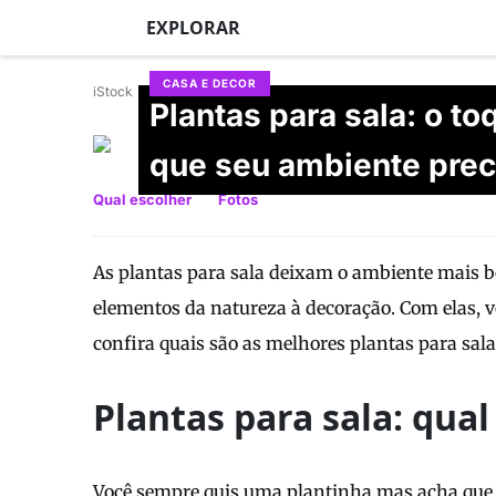
EXPLORAR
CASA E DECOR
iStock
Plantas para sala: o to
Nicole Broetto
que seu ambiente prec
Atualizado em 23/06/2026
Qual escolher
Fotos
As plantas para sala deixam o ambiente mais 
elementos da natureza à decoração. Com elas, v
confira quais são as melhores plantas para sal
Plantas para sala: qual
Você sempre quis uma plantinha mas acha que e