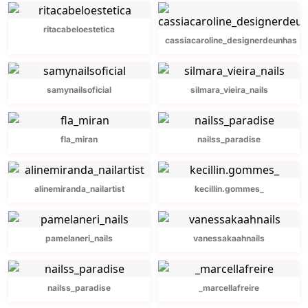
ritacabeloestetica
cassiacaroline_designerdeunhas
samynailsoficial
silmara_vieira_nails
fla_miran
nailss_paradise
alinemiranda_nailartist
kecillin.gommes_
pamelaneri_nails
vanessakaahnails
nailss_paradise
_marcellafreire