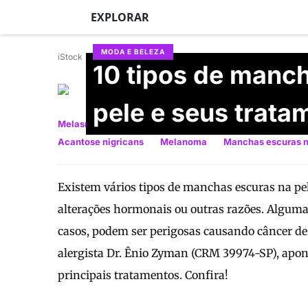
EXPLORAR
MODA E BELEZA
iStock
10 tipos de manc
Erika Balbino
Atualizado em 25/06/2026
pele e seus trata
Melasma
Nevos
Sardas ou efélides
Fitofotode
Acantose nigricans
Melanoma
Manchas escuras n
Existem vários tipos de manchas escuras na pel
alterações hormonais ou outras razões. Algum
casos, podem ser perigosas causando câncer de p
alergista Dr. Ênio Zyman (CRM 39974-SP), apon
principais tratamentos. Confira!