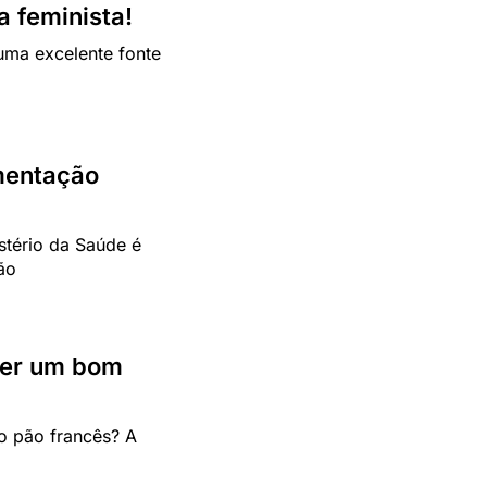
a feminista!
uma excelente fonte
mentação
stério da Saúde é
ão
her um bom
o pão francês? A