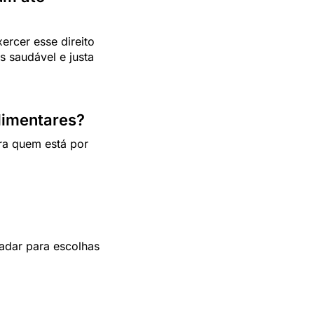
rcer esse direito
s saudável e justa
limentares?
ra quem está por
ladar para escolhas