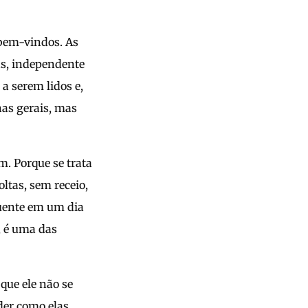
 bem-vindos. As
as, independente
a serem lidos e,
has gerais, mas
m. Porque se trata
ltas, sem receio,
quente em um dia
, é uma das
que ele não se
der como elas