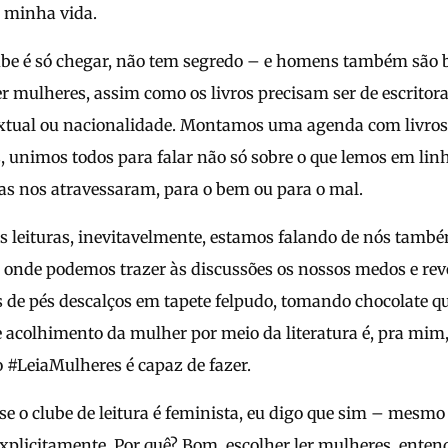
 minha vida.
lube é só chegar, não tem segredo – e homens também são
 mulheres, assim como os livros precisam ser de escritor
textual ou nacionalidade. Montamos uma agenda com livros 
, unimos todos para falar não só sobre o que lemos em lin
s nos atravessaram, para o bem ou para o mal.
s leituras, inevitavelmente, estamos falando de nós també
 onde podemos trazer às discussões os nossos medos e revo
 de pés descalços em tapete felpudo, tomando chocolate 
e acolhimento da mulher por meio da literatura é, pra mim
o #LeiaMulheres é capaz de fazer.
e o clube de leitura é feminista, eu digo que sim – mesmo 
plicitamente. Por quê? Bom, escolher ler mulheres, enten