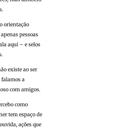
s.
o orientação
a apenas pessoas
la aqui – e selos
s.
ão existe ao ser
 falamos a
sioso com amigos.
ercebo como
lher tem espaço de
 ouvida, ações que