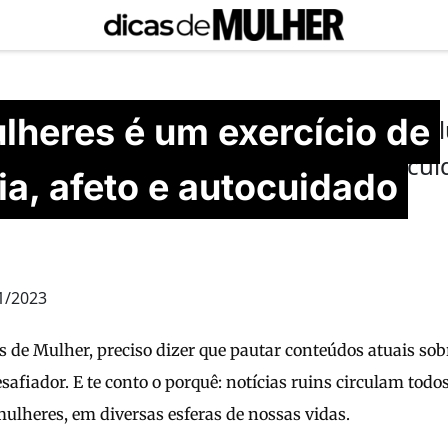
lheres é um exercício de
alar de uma ação positiva, o projeto e c
Mulheres, espaço seguro de escuta e cu
a, afeto e autocuidado
tura
1/2023
s de Mulher, preciso dizer que pautar conteúdos atuais so
safiador. E te conto o porquê: notícias ruins circulam todos
ulheres, em diversas esferas de nossas vidas.