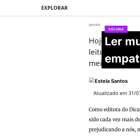
EXPLORAR
pexels
COLUNA
Ler mu
Hoje escolho f
leitura #Leia
empati
meio da litera
Estela Santos
Atualizado em 31/0
Como editora do Dica
sido cada vez mais de
prejudicando a nós, m