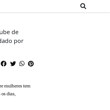
lube de
idado por
bre mulheres tem
 os dias,