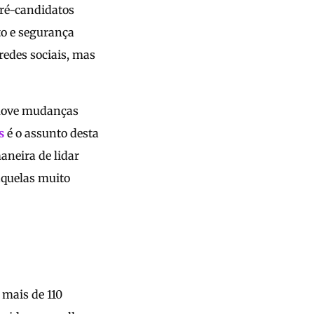
Pré-candidatos
to e segurança
edes sociais, mas
romove mudanças
s
é o assunto desta
aneira de lidar
aquelas muito
 mais de 110