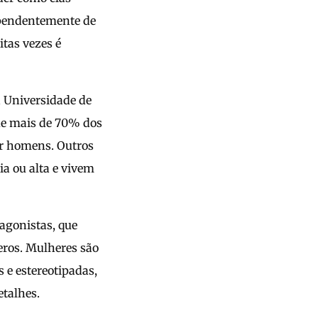
ependentemente de
itas vezes é
a Universidade de
que mais de 70% dos
or homens. Outros
a ou alta e vivem
agonistas, que
eros. Mulheres são
 e estereotipadas,
etalhes.