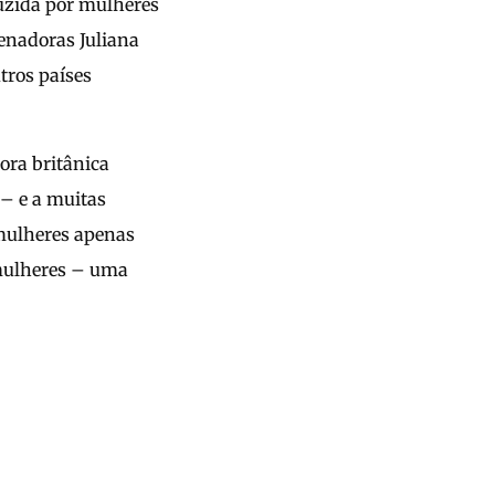
duzida por mulheres
enadoras Juliana
tros países
ora britânica
 – e a muitas
 mulheres apenas
 mulheres – uma