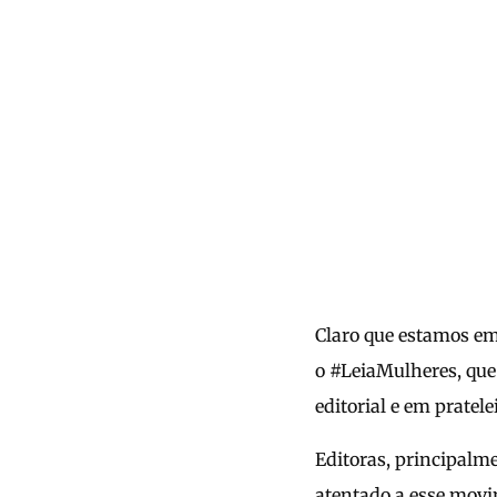
Claro que estamos em
o #LeiaMulheres, que
editorial e em pratele
Editoras, principalm
atentado a esse movi