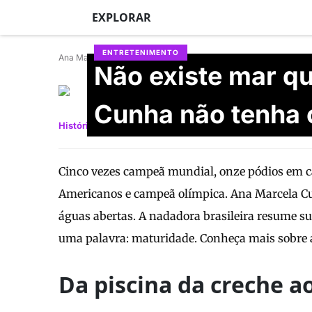
EXPLORAR
ENTRETENIMENTO
Ana Marcela Cunha
Não existe mar q
Anna Julia Sbardelott
Atualizado em 29/06/2026
Cunha não tenha 
História
Importância
Curiosidades
Cinco vezes campeã mundial, onze pódios em 
Americanos e campeã olímpica. Ana Marcela Cu
águas abertas. A nadadora brasileira resume su
uma palavra: maturidade. Conheça mais sobre a
Da piscina da creche 