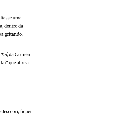
mitasse uma
a, dentro da
va gritando,
r
Taí
, da Carmen
taí” que abre a
descobri, fiquei