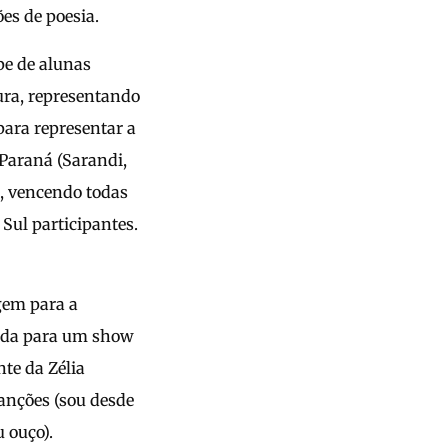
es de poesia.
pe de alunas
ura, representando
para representar a
 Paraná (Sarandi,
l, vencendo todas
 Sul participantes.
gem para a
rada para um show
te da Zélia
canções (sou desde
 ouço).