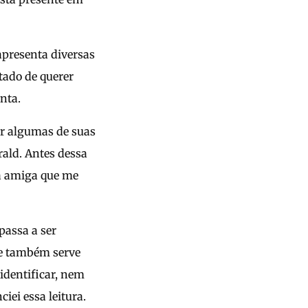
apresenta diversas
tado de querer
nta.
por algumas de suas
erald. Antes dessa
a amiga que me
passa a ser
se também serve
 identificar, nem
ei essa leitura.