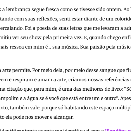
 a lembrança segue fresca como se tivesse sido ontem. Ao l
tando com suas reflexões, senti estar diante de um colorid
tercalando. Foi a poesia de suas letras que me levaram a adm
mitiu ver seu show pela primeira vez. E, quando chego enfi
e mais ressoa em mim é… sua música. Sua paixão pela música
 arte permite. Por meio dela, por meio desse sangue que fl
vem e respiram e amam a arte, criamos nossas referências 
uma citação que, para mim, é uma das melhores do livro: “S
rampolim e a água se é você que está entre um e outro”. Apes
xto, também vale: porque só habitando este espaço múltipl
to ela pode nos mover e alcançar.