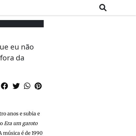
ue eu não
 fora da
ro anos e subia e
do
Era um garoto
A música é de 1990