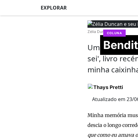
EXPLORAR
Zélia Duncan
COLUNA
Bendit
Um resumo do 
sei', livro re
minha caixinh
Thays Pretti
Atualizado em 23/0
Minha memória musica
descia o longo corre
que como eu amava os