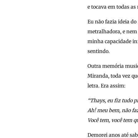
e tocava em todas as 
Eu não fazia ideia do
metralhadora, e nem s
minha capacidade inf
sentindo.
Outra memória music
Miranda, toda vez que
letra. Era assim:
“Thays, eu fiz tudo 
Ah! meu bem, não fa
Você tem, você tem q
Demorei anos até sab