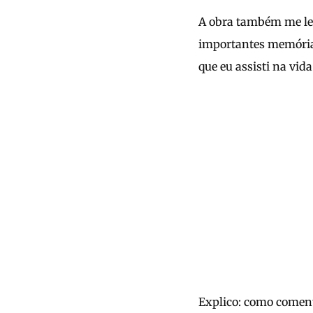
A obra também me le
importantes memórias
que eu assisti na vid
Explico: como come