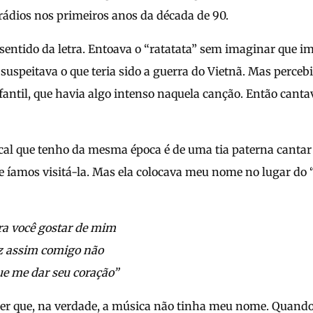
rádios nos primeiros anos da década de 90.
 sentido da letra. Entoava o “ratatata” sem imaginar que i
uspeitava o que teria sido a guerra do Vietnã. Mas percebi
antil, que havia algo intenso naquela canção. Então canta
al que tenho da mesma época é de uma tia paterna canta
 íamos visitá-la. Mas ela colocava meu nome no lugar do “
pra você gostar de mim
z assim comigo não
ue me dar seu coração”
er que, na verdade, a música não tinha meu nome. Quando 