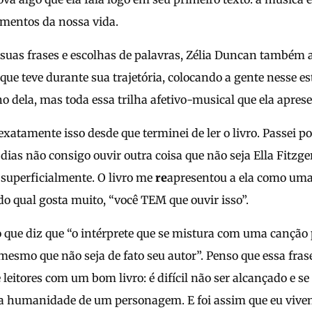
mentos da nossa vida.
uas frases e escolhas de palavras, Zélia Duncan também 
que teve durante sua trajetória, colocando a gente nesse es
ho dela, mas toda essa trilha afetivo-musical que ela aprese
 exatamente isso desde que terminei de ler o livro. Passei 
s dias não consigo ouvir outra coisa que não seja Ella Fitzg
a superficialmente. O livro me
re
apresentou a ela como um
o qual gosta muito, “você TEM que ouvir isso”.
 que diz que “o intérprete que se mistura com uma canção 
 mesmo que não seja de fato seu autor”. Penso que essa fra
 leitores com um bom livro: é difícil não ser alcançado e se
a humanidade de um personagem. E foi assim que eu vivenci