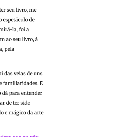
er seu livro, me
o espetáculo de
irá-la, foi a
m ao seu livro, à
, pela
ui das veias de uns
e familiaridades. E
ó dá para entender
ar de ter sido
o e mágico da arte