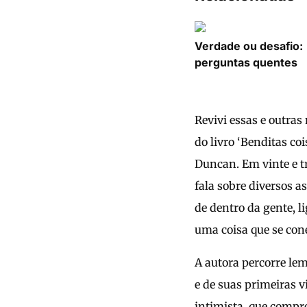
Verdade ou desafio:
perguntas quentes
Revivi essas e outra
do livro ‘Benditas coi
Duncan. Em vinte e t
fala sobre diversos a
de dentro da gente, 
uma coisa que se con
A autora percorre lem
e de suas primeiras 
intimista, que compro