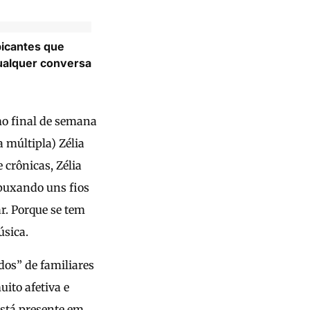
picantes que
alquer conversa
mo final de semana
a múltipla) Zélia
crônicas, Zélia
 puxando uns fios
r. Porque se tem
úsica.
dos” de familiares
ito afetiva e
está presente em