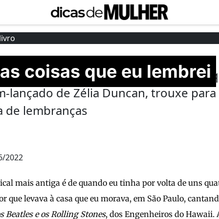
as coisas que eu lembrei
suprassumo do que 'Benditas coisas q
cém-lançado de Zélia Duncan, trouxe para
a de lembranças
6/2022
l mais antiga é de quando eu tinha por volta de uns quat
dor que levava à casa que eu morava, em São Paulo, cantan
 Beatles e os Rolling Stones
, dos Engenheiros do Hawaii. 