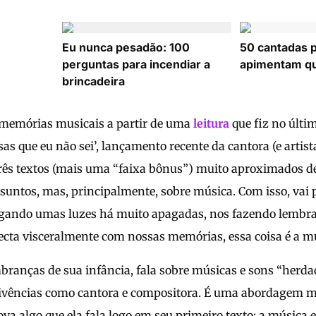
Eu nunca pesadão: 100
50 cantadas 
perguntas para incendiar a
apimentam qu
brincadeira
s memórias musicais a partir de uma
leitura
que fiz no últi
sas que eu não sei’, lançamento recente da cantora (e artist
rês textos (mais uma “faixa bônus”) muito aproximados de 
ssuntos, mas, principalmente, sobre música. Com isso, vai
ligando umas luzes há muito apagadas, nos fazendo lembra
ecta visceralmente com nossas memórias, essa coisa é a m
branças de sua infância, fala sobre músicas e sons “herda
vivências como cantora e compositora. É uma abordagem mu
va algo que ela fala logo em seu primeiro texto: a música 