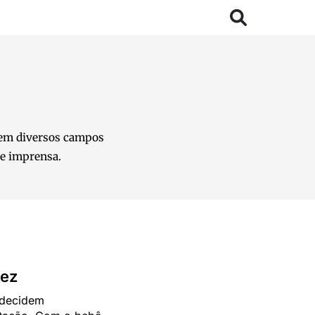
i em diversos campos
de imprensa.
dez
 decidem