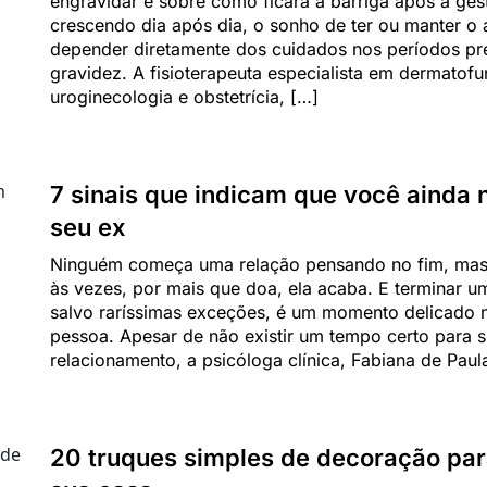
engravidar é sobre como ficará a barriga após a ge
crescendo dia após dia, o sonho de ter ou manter o
depender diretamente dos cuidados nos períodos pré
gravidez. A fisioterapeuta especialista em dermatofun
uroginecologia e obstetrícia, […]
7 sinais que indicam que você ainda
seu ex
Ninguém começa uma relação pensando no fim, mas
às vezes, por mais que doa, ela acaba. E terminar u
salvo raríssimas exceções, é um momento delicado n
pessoa. Apesar de não existir um tempo certo para s
relacionamento, a psicóloga clínica, Fabiana de Paul
20 truques simples de decoração par