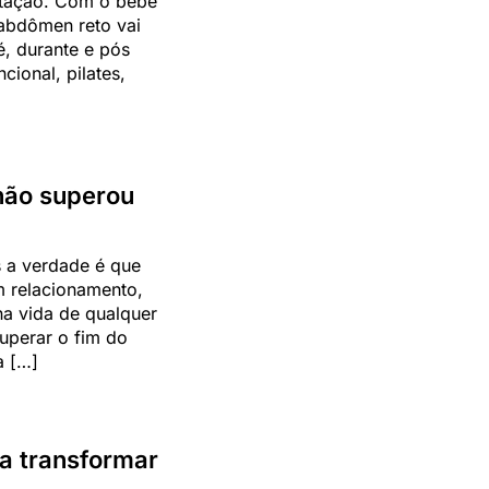
stação. Com o bebê
 abdômen reto vai
, durante e pós
cional, pilates,
 não superou
 a verdade é que
m relacionamento,
a vida de qualquer
uperar o fim do
a […]
a transformar