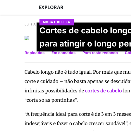
EXPLORAR
MODA E BELEZA
Julia Alcantara
Cortes de cabelo longo
Ana Lydia
para atingir o longo pe
Atualizado em 29/06/2026
Repicados
Em camadas
Para rosto redondo
Cab
Cabelo longo não é tudo igual. Por mais que mu
corte e cuidado – não basta apenas se descuida
infinitas possibilidades de
cortes de cabelo
lon
“corta só as pontinhas”.
“A frequência ideal para corte é de 3 em 3 meses
indesejáveis e fazer o cabelo crescer saudável”, e