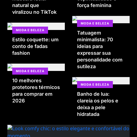
natural que
força feminina
viralizou no TikTok
MODA E BELEZA
MODA E BELEZA
Tatuagem
Estilo coquette: um
minimalista: 70
conto de fadas
ideias para
fashion
expressar sua
personalidade com
sutileza
MODA E BELEZA
10 melhores
MODA E BELEZA
protetores térmicos
para comprar em
Banho de lua:
2026
clareia os pelos e
deixa a pele
hidratada