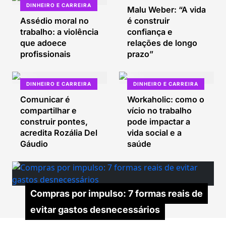
DINHEIRO E CARREIRA
Malu Weber: “A vida
Assédio moral no
é construir
trabalho: a violência
confiança e
que adoece
relações de longo
profissionais
prazo”
DINHEIRO E CARREIRA
DINHEIRO E CARREIRA
Comunicar é
Workaholic: como o
compartilhar e
vício no trabalho
construir pontes,
pode impactar a
acredita Rozália Del
vida social e a
Gáudio
saúde
Compras por impulso: 7 formas reais de
evitar gastos desnecessários